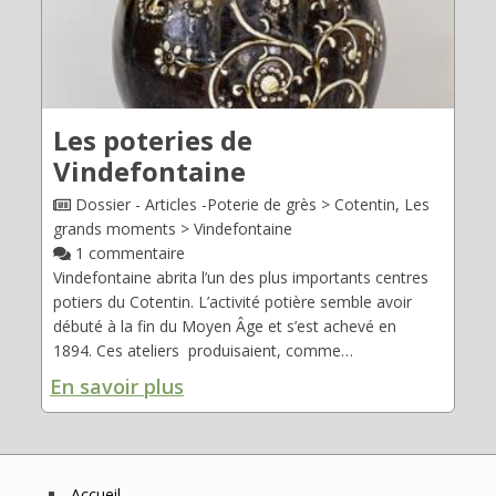
Déplier
Usage
Actualités
Déplier
Où
en
Les poteries de
voir
Vindefontaine
?
Dossier - Articles -Poterie de grès > Cotentin, Les
Déplier
Contact
grands moments > Vindefontaine
Recherche
1 commentaire
Vindefontaine abrita l’un des plus importants centres
potiers du Cotentin. L’activité potière semble avoir
débuté à la fin du Moyen Âge et s’est achevé en
1894. Ces ateliers produisaient, comme…
En savoir plus
Accueil