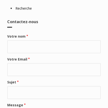
Déplier
Usage
Recherche
Actualités
Contactez-nous
Déplier
Où
en
voir
Votre nom
?
Déplier
Contact
Recherche
Votre Email
Sujet
Message