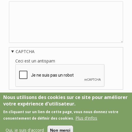
CAPTCHA
Ceci est un antispam
Nous utilisons des cookies sur ce site pour améliorer
votre expérience d'utilisateur.
En cliquant sur un lien de cette page, vous nous donnez votre
Plus d'infos
consentement de définir des cookies.
Crédits
Mentions Légales
Plan du site
Menu
Oui, je suis d'accord
Login gestion
Non merci