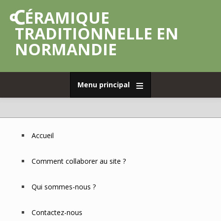
Aller
CÉRAMIQUE
au
contenu
TRADITIONNELLE EN
principal
NORMANDIE
Menu principal
Accueil
Déplier
Poterie
Accueil
de
Footer
Menu
grès
Comment collaborer au site ?
Déplier
Poterie
commune
Qui sommes-nous ?
Déplier
Faïence
Déplier
Porcelaine
Contactez-nous