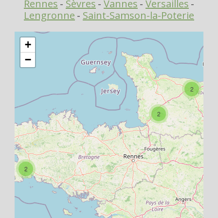
Rennes
Sèvres
Vannes
Versailles
Déplier
Usage
Lengronne
Saint-Samson-la-Poterie
Actualités
+
Déplier
Où
en
−
voir
?
2
Déplier
Contact
Recherche
2
2