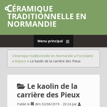
Aller
CÉRAMIQUE
au
contenu
TRADITIONNELLE EN
principal
NORMANDIE
Menu principal
Accueil
Céramique traditionnelle en Normandie
Porcelaine
Fil
Déplier
Poterie
Bayeux
Le kaolin de la carrière des Pieux
d'Ariane
de
grès
Déplier
Poterie
Le kaolin de la
commune
carrière des Pieux
Déplier
Faïence
Déplier
Porcelaine
Publié le
dim 02/06/2019 - 20:24
par