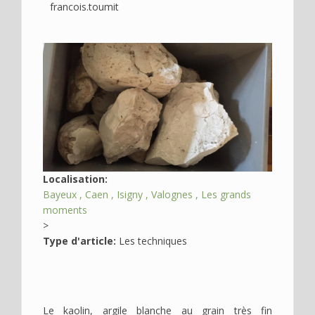
francois.toumit
Déplier
Usage
Actualités
Image
Déplier
Où
en
voir
?
Déplier
Contact
Recherche
Localisation:
Bayeux
Caen
Isigny
Valognes
Les grands
moments
>
Type d'article:
Les techniques
Le kaolin, argile blanche au grain très fin