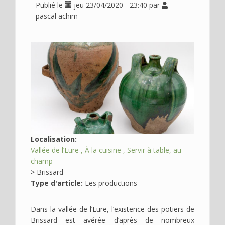
Publié le
jeu 23/04/2020 - 23:40
par
Déplier
Usage
pascal achim
Actualités
Déplier
Où
Image
en
voir
?
Déplier
Contact
Recherche
Localisation:
Vallée de l’Eure
À la cuisine
Servir à table, au
champ
>
Brissard
Type d'article:
Les productions
Dans la vallée de l’Eure, l’existence des potiers de
Brissard est avérée d’après de nombreux