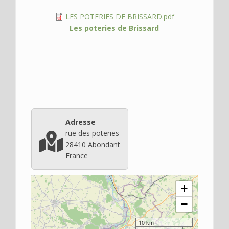
Fichier
LES POTERIES DE BRISSARD.pdf
(documents)
Les poteries de Brissard
Adresse
rue des poteries
28410
Abondant
France
+
−
10 km