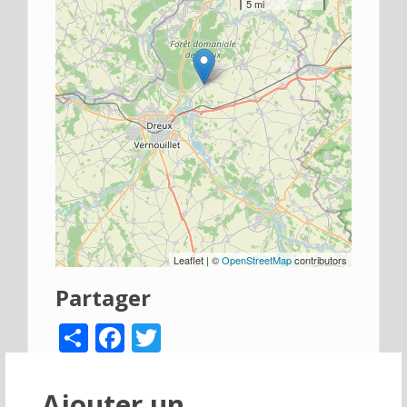
5 mi
Leaflet | ©
OpenStreetMap
contributors
Partager
Share
Facebook
Twitter
Ajouter un