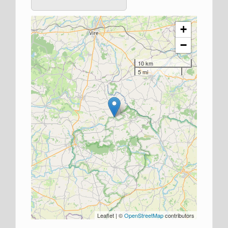
+
−
10 km
5 mi
Leaflet | ©
OpenStreetMap
contributors