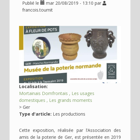
Publié le
mar 20/08/2019 - 13:10
par
Déplier
Usage
francois.toumit
Actualités
Déplier
Où
Image
en
voir
?
Déplier
Contact
Recherche
Localisation:
Mortainais Domfrontais
Les usages
domestiques
Les grands moments
>
Ger
Type d'article:
Les productions
Cette exposition, réalisée par l’Association des
amis de la poterie de Ger, est présentée en 2019