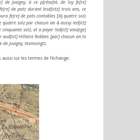
] de Juvigny, à ce p[rése]nt, de luy fe[re]
[re] de potz durant lesd[ictz] trois ans, ce
poura fe[re] de pots contables
[6]
quatre solz
e quatre solz par chacun an & aussy led[ict]
cinquante solz, et a payer led[ict] vina[ige]
er aud[ict] Hillaire Robbes [par] chacun an la
e de Juvigny, tesmoingtz.
 aussi sur les termes de l’échange.