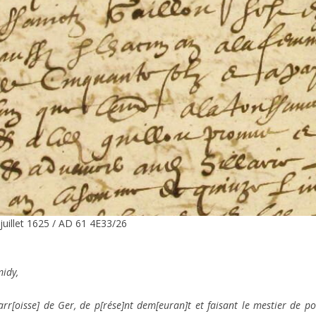
 juillet 1625 / AD 61 4E33/26
midy,
parr[oisse] de Ger, de p[rése]nt dem[euran]t et faisant le mestier de p