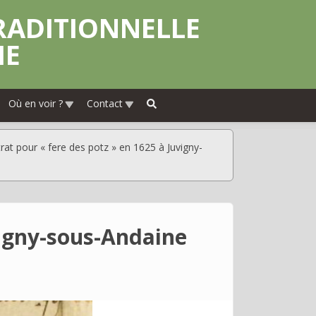
IE
Où en voir ?
Contact
at pour « fere des potz » en 1625 à Juvigny-
vigny-sous-Andaine