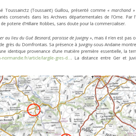
é Toussainctz (Toussaint) Guillou, présenté comme
« marchand »
ariés conservés dans les Archives départementales de l’Orne. Par l’a
 de poterie d’Hillaire Robbes, sans doute pour la commercialiser.
ier au lieu du Gué Besnard, paroisse de Juvigny »
, mais il n’en est pas or
 de grès du Domfrontais. Sa présence à Juvigny-sous-Andaine montre qu
ne identique provenance d’une matière première essentielle, la terr
-normandie.fr/article/largile-gres-d…
. La distance entre Ger et Juv