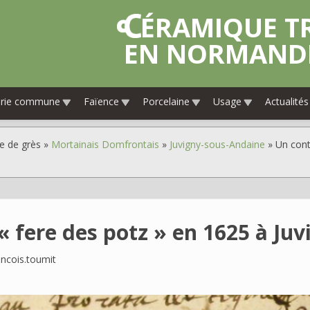
CÉRAMIQUE TRADITIONNELLE
EN NORMAND
erie commune
Faïence
Porcelaine
Usage
Actualités
e de grès
Mortainais Domfrontais
Juvigny-sous-Andaine
Un contr
« fere des potz » en 1625 à Ju
ancois.toumit