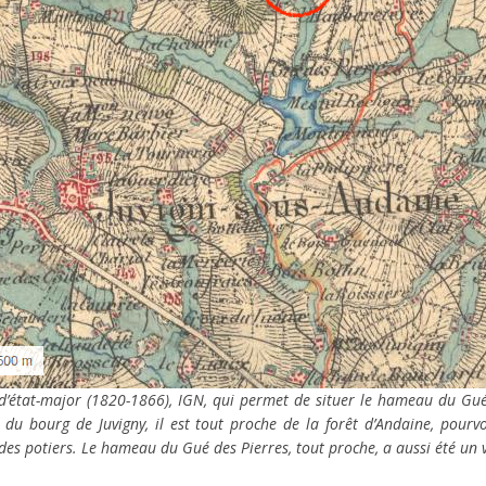
e d’état-major (1820-1866), IGN, qui permet de situer le hameau du Gu
 du bourg de Juvigny, il est tout proche de la forêt d’Andaine, pour
des potiers. Le hameau du Gué des Pierres, tout proche, a aussi été un v