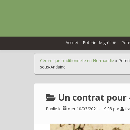
Aller
au
contenu
principal
Accueil
Poterie de grès
Pot
Céramique traditionnelle en Normandie
Poteri
Fil
sous-Andaine
d'Ariane
Un contrat pour 
Publié le
mer 10/03/2021 - 19:08
par
fr
Image