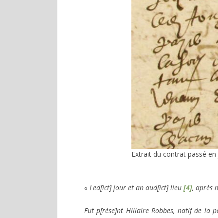
Extrait du contrat passé en
« Led[ict] jour et an aud[ict] lieu
[4]
, après 
Fut p[rése]nt Hillaire Robbes, natif de la 