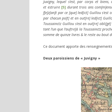
Juvigny, lequel s’est, par corps et biens,
et estruire
[5]
durant trois ans com[m]ensan
f[e]z[an]t par ce [que] led[ict] Guillou s’e
par chacun po[t] et en out[re] led[ict] Gui
Toussainctz Guillou s’est en out[re] obli[gé
tant l’un que l’au[tre]à la Toussainctz proch
somme de quinze livres & le reste au bout de
Ce document apporte des renseignements, no
Deux paroissiens de « Juvigny »
Image