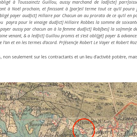
 obligé à Toussainctz Guillou, aussy marchand de lad[icte] parr[oisse
t à Noël prochain, et finissant à [par]eil terme tout ce qu’il poura fe
st obligé payer aud[ict] Hillaire par Chacun an au prorata de ce qu’il en 
llou payra pour le vinaige dud[ict] Hillaire Robbes la somme de soixant
] payer aussy par chacun an à la femme dud[ict] Rob[bes] la so[mm]e de 
aine venant, & a led[ict] Guillou promis et s’est obli[gé] payer & advanc
 l’an et en les termes d’acord. Pr[ésenc]e Robert Le Vayer et Robert Roz
n seulement sur les contractants et un lieu d’activité potière, mais