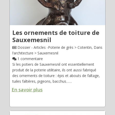
Déplier
Usage
Actualités
Déplier
Où
en
Les ornements de toiture de
voir
Sauxemesnil
?
Dossier - Articles -Poterie de grès > Cotentin, Dans
Déplier
Contact
l’architecture > Sauxemesnil
Recherche
1 commentaire
Si les potiers de Sauxemesnil ont essentiellement
produit de la poterie utilitaire, ils ont aussi fabriqué
des ornements de toiture : épis et abouts de faîtage,
tuiles faîtières, pigeons, bacchus……
En savoir plus