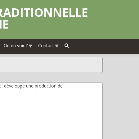
IE
Où en voir ?
Contact
ood, développe une production de