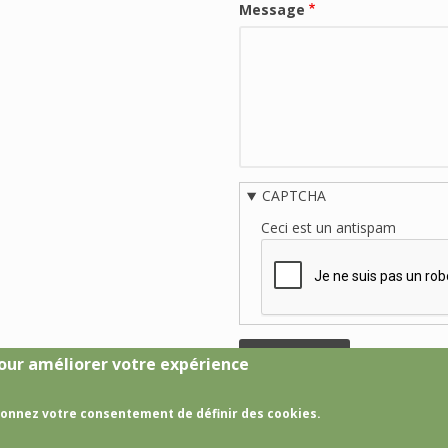
Message
CAPTCHA
Ceci est un antispam
 pour améliorer votre expérience
 donnez votre consentement de définir des cookies.
Crédits
Mentions Légales
Plan du site
Login gestio