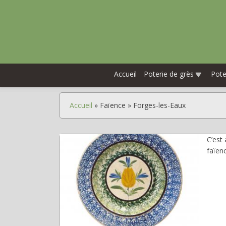
Aller
au
contenu
principal
Accueil
Poterie de grès
Pot
Accueil
Faïence
Forges-les-Eaux
Fil
d'Ariane
C’est
faïenc