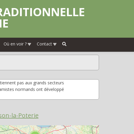
IE
Où en voir ?
Contact
rtiennent pas aux grands secteurs
éramistes normands ont développé
on-la-Poterie