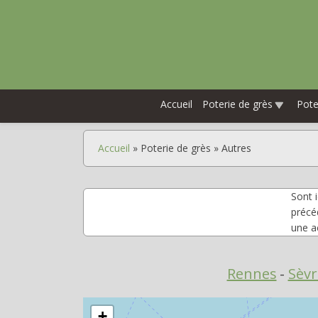
Aller
au
contenu
principal
Accueil
Poterie de grès
Pot
Accueil
Poterie de grès
Autres
Fil
d'Ariane
Sont 
précé
une ac
Rennes
Sèvr
+