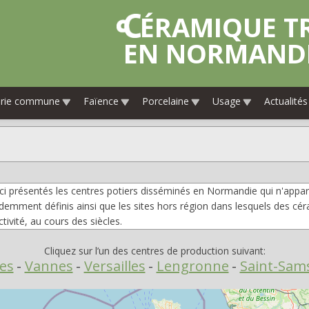
CÉRAMIQUE TRADITIONNELLE
EN NORMAND
erie commune
Faïence
Porcelaine
Usage
Actualités
ici présentés les centres potiers disséminés en Normandie qui n'appa
demment définis ainsi que les sites hors région dans lesquels des c
tivité, au cours des siècles.
Cliquez sur l’un des centres de production suivant:
es
Vannes
Versailles
Lengronne
Saint-Sams