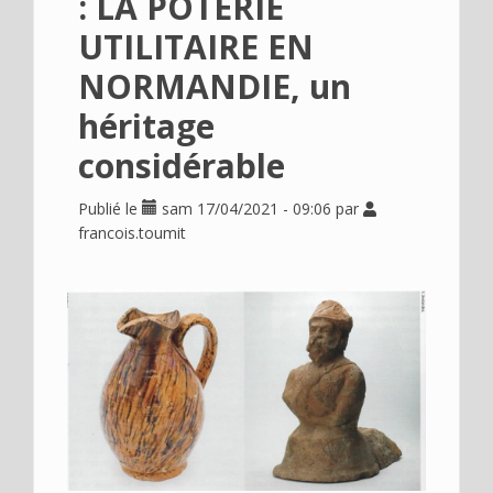
: LA POTERIE
Déplier
Usage
UTILITAIRE EN
Actualités
NORMANDIE, un
Déplier
Où
héritage
en
voir
considérable
?
Publié le
sam 17/04/2021 - 09:06
par
Déplier
Contact
francois.toumit
Recherche
Image