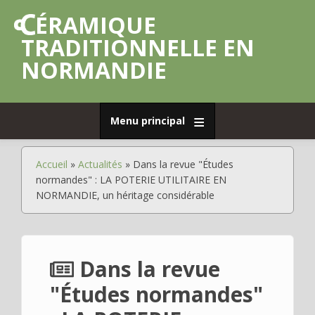
Aller
CÉRAMIQUE
au
contenu
TRADITIONNELLE EN
principal
NORMANDIE
Menu principal
Accueil
Accueil
Actualités
Dans la revue "Études
Fil
Déplier
Poterie
normandes" : LA POTERIE UTILITAIRE EN
d'Ariane
de
NORMANDIE, un héritage considérable
grès
Déplier
Poterie
commune
Dans la revue
Déplier
Faïence
"Études normandes"
Déplier
Porcelaine