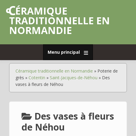
Aller
CÉRAMIQUE
au
contenu
TRADITIONNELLE EN
principal
NORMANDIE
Menu principal
Accueil
Céramique traditionnelle en Normandie
Poterie de
Fil
Déplier
Poterie
grès
Cotentin
Saint-Jacques-de-Néhou
Des
d'Ariane
de
vases à fleurs de Néhou
grès
Déplier
Poterie
commune
Des vases à fleurs
Déplier
Faïence
de Néhou
Déplier
Porcelaine