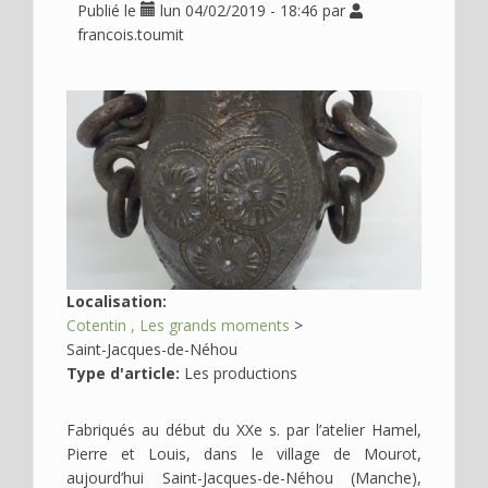
Publié le
lun 04/02/2019 - 18:46
par
Déplier
Usage
francois.toumit
Actualités
Déplier
Où
Image
en
voir
?
Déplier
Contact
Recherche
Localisation:
Cotentin
Les grands moments
>
Saint-Jacques-de-Néhou
Type d'article:
Les productions
Fabriqués au début du XXe s. par l’atelier Hamel,
Pierre et Louis, dans le village de Mourot,
aujourd’hui Saint-Jacques-de-Néhou (Manche),