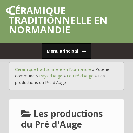
Aller
CÉRAMIQUE
au
contenu
TRADITIONNELLE EN
principal
NORMANDIE
Menu principal
Accueil
Céramique traditionnelle en Normandie
Poterie
Fil
Déplier
Poterie
commune
Pays d’Auge
Le Pré d'Auge
Les
d'Ariane
de
productions du Pré d'Auge
grès
Déplier
Poterie
commune
Les productions
Déplier
Faïence
du Pré d'Auge
Déplier
Porcelaine