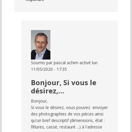
Soumis par
pascal achim
activé lun
11/05/2020 - 17:35
En
Bonjour, Si vous le
réponse
à
désirez,…
demande
Bonjour,
de
Si vous le désirez, vous pouvez envoyer
renseignements
des photographies de vos pièces ainsi
par
qu'un bref descriptif (dimensions, état :
crevel
fêlures, cassé, restauré ...) à l'adresse
(non