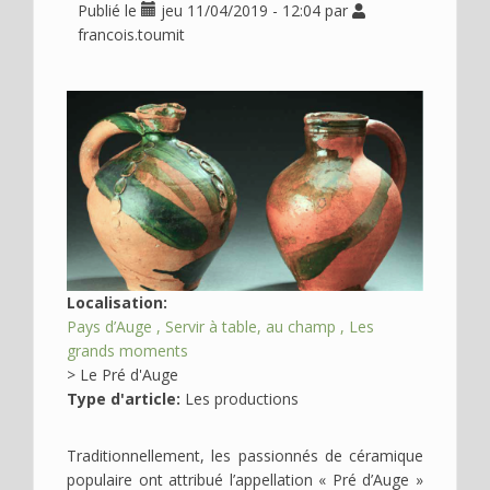
Publié le
jeu 11/04/2019 - 12:04
par
Déplier
Usage
francois.toumit
Actualités
Déplier
Où
Image
en
voir
?
Déplier
Contact
Recherche
Localisation:
Pays d’Auge
Servir à table, au champ
Les
grands moments
>
Le Pré d'Auge
Type d'article:
Les productions
Traditionnellement, les passionnés de céramique
populaire ont attribué l’appellation « Pré d’Auge »