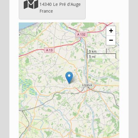
14340
Le Pré d'Auge
France
+
−
5 km
5 mi