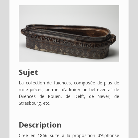
Déplier
Usage
Actualités
Déplier
Où
en
voir
?
Déplier
Contact
Sujet
Recherche
La collection de faïences, composée de plus de
mille pièces, permet d’admirer un bel éventail de
faïences de Rouen, de Delft, de Never, de
Strasbourg, etc.
Description
Créé en 1866 suite à la proposition d’Alphonse