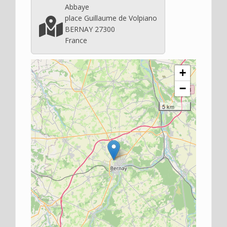
Abbaye
place Guillaume de Volpiano
BERNAY 27300
France
+
−
5 km