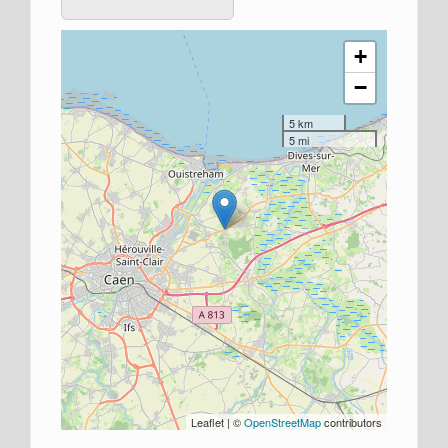
+
−
5 km
5 mi
Leaflet | ©
OpenStreetMap
contributors