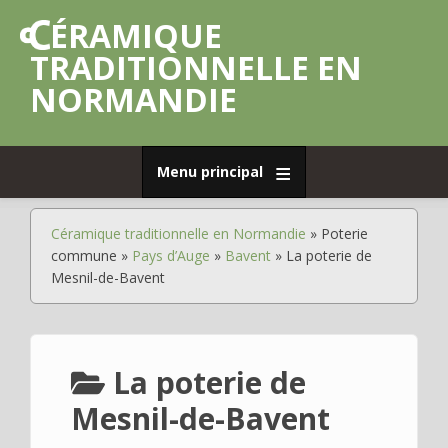
Aller
CÉRAMIQUE
au
contenu
TRADITIONNELLE EN
principal
NORMANDIE
Menu principal
Accueil
Céramique traditionnelle en Normandie
Poterie
Fil
Déplier
Poterie
commune
Pays d’Auge
Bavent
La poterie de
d'Ariane
de
Mesnil-de-Bavent
grès
Déplier
Poterie
commune
La poterie de
Déplier
Faïence
Mesnil-de-Bavent
Déplier
Porcelaine