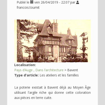
Publié le
ven 26/04/2019 - 22:07
par
Déplier
Usage
francois.toumit
Actualités
Déplier
Où
Image
en
voir
?
Déplier
Contact
Recherche
Localisation:
Pays d’Auge
Dans l’architecture
>
Bavent
Type d'article:
Les ateliers et les familles
La poterie existait à Bavent déjà au Moyen Âge
utilisant l'argile riche qui donne cette coloration
aux pièces en terre cuite.