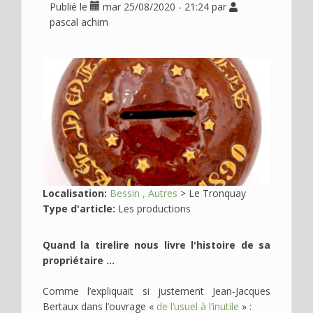
Publié le
mar 25/08/2020 - 21:24
par
Déplier
Usage
pascal achim
Actualités
Déplier
Où
Image
en
voir
?
Déplier
Contact
Recherche
Localisation:
Bessin
Autres
>
Le Tronquay
Type d'article:
Les productions
Quand la tirelire nous livre l'histoire de sa
propriétaire ...
Comme l’expliquait si justement Jean-Jacques
Bertaux dans l’ouvrage «
de l’usuel à l’inutile
» :