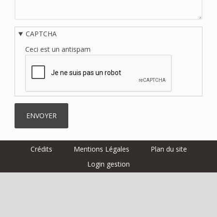
CAPTCHA
Ceci est un antispam
Crédits
Mentions Légales
Plan du site
Menu
Login gestion
Pied
de
page