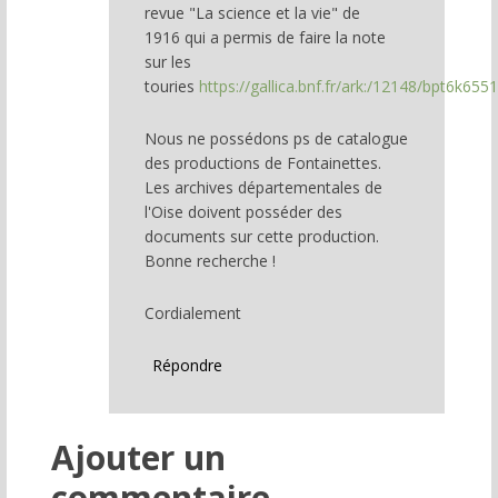
revue "La science et la vie" de
CHRISTOPHE
1916 qui a permis de faire la note
BOULY
sur les
(non
touries
https://gallica.bnf.fr/ark:/12148/bpt6k65
vérifié)
Nous ne possédons ps de catalogue
des productions de Fontainettes.
Les archives départementales de
l'Oise doivent posséder des
documents sur cette production.
Bonne recherche !
Cordialement
Répondre
Ajouter un
commentaire