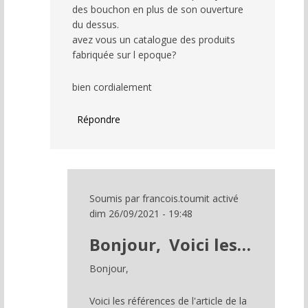
des bouchon en plus de son ouverture
(non
du dessus.
vérifié)
avez vous un catalogue des produits
fabriquée sur l epoque?
bien cordialement
Répondre
Soumis par
francois.toumit
activé
dim 26/09/2021 - 19:48
En
Bonjour, Voici les…
réponse
à
Bonjour,
grand
tourie
Voici les références de l'article de la
par