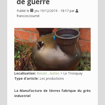
de guerre
Déplier
Usage
Publié le
jeu 19/12/2019 - 18:17
par
Actualités
francois.toumit
Déplier
Où
en
Image
voir
?
Déplier
Contact
Recherche
Localisation:
Bessin
Autres
>
Le Tronquay
Type d'article:
Les productions
La Manufacture de Sèvres fabrique du grès
industriel