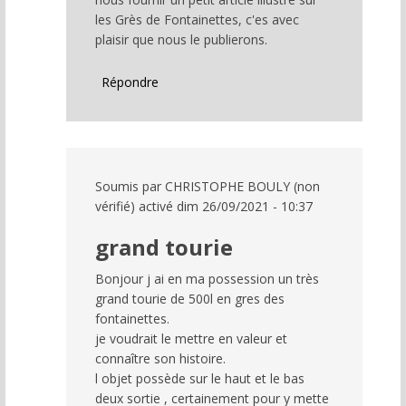
GAMET
les Grès de Fontainettes, c'es avec
(non
plaisir que nous le publierons.
vérifié)
Répondre
Soumis par
CHRISTOPHE BOULY (non
vérifié)
activé dim 26/09/2021 - 10:37
En
grand tourie
réponse
à
Bonjour j ai en ma possession un très
Patrimoine
grand tourie de 500l en gres des
du
fontainettes.
Pays
je voudrait le mettre en valeur et
de
connaître son histoire.
Bray
l objet possède sur le haut et le bas
par
deux sortie , certainement pour y mette
GAMET