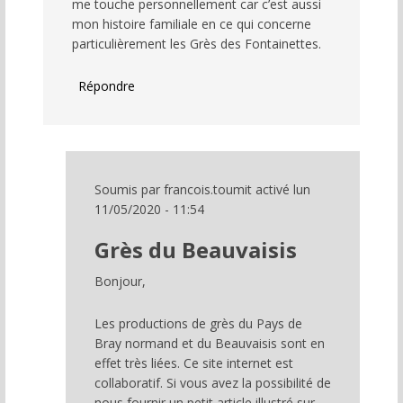
me touche personnellement car c’est aussi
mon histoire familiale en ce qui concerne
particulièrement les Grès des Fontainettes.
Répondre
Soumis par
francois.toumit
activé lun
11/05/2020 - 11:54
En
Grès du Beauvaisis
réponse
à
Bonjour,
Patrimoine
du
Les productions de grès du Pays de
Pays
Bray normand et du Beauvaisis sont en
de
effet très liées. Ce site internet est
Bray
collaboratif. Si vous avez la possibilité de
par
nous fournir un petit article illustré sur