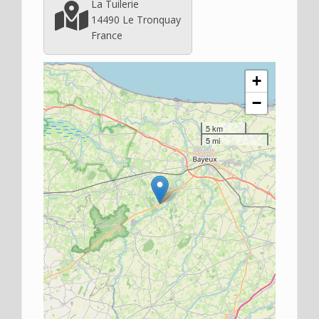
La Tuilerie
14490
Le Tronquay
France
+
−
5 km
5 mi