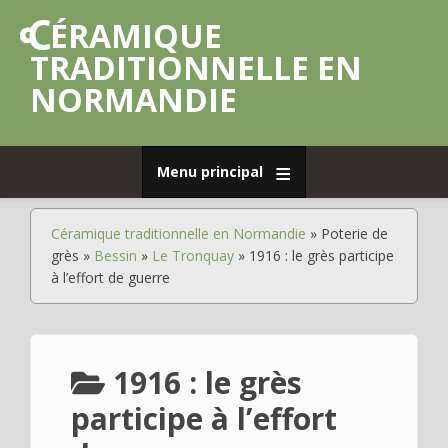
Aller
CÉRAMIQUE
au
contenu
TRADITIONNELLE EN
principal
NORMANDIE
Menu principal
Accueil
Céramique traditionnelle en Normandie
Poterie de
Fil
Déplier
Poterie
grès
Bessin
Le Tronquay
1916 : le grès participe
d'Ariane
de
à l’effort de guerre
grès
Déplier
Poterie
commune
1916 : le grès
Déplier
Faïence
participe à l’effort
Déplier
Porcelaine